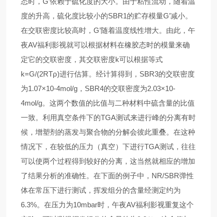
态时，G’依赖于硫化度的大小。由于粘性流动，随着温
度的升高，硫化度比较小的SBR1的贮存模量G’减小。
在交联密度比较高时，G’随着温度线性增大。由此，午
夜AV福利影视就可以根据材料在橡胶态时的模量来确
定它的交联密度，其交联密度k可以根据等式
k=G/(2RTρ)进行估算。经计算得到，SBR3的交联密度
为1.07×10-4mol/g，SBR4的交联密度为2.03×10-
4mol/g。这两个数值的比值与二种材料中硫含量的比值
一致。
利用真空条件下的TGA测试来进行峰的分离
有时
候，增塑剂的蒸发与聚合物的分解会彼此重叠。在这种
情况下，在较低的压力（真空）下进行TGA测试，往往
可以使两个过程得到较好的分离，这当然就相应的增加
了结果分析的准确性。
在下面的例子中，NR/SBR弹性
体在常压下进行测试，挥发组分的含量经测定约为
6.3%。在压力为10mbar时，午夜AV福利影视重复这个