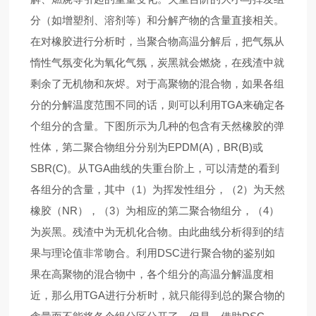
分（如增塑剂、溶剂等）和分解产物的含量直接相关。
在对橡胶进行分析时，当聚合物高温分解后，把气氛从
惰性气氛变化为氧化气氛，炭黑就会燃烧，在残渣中就
剩余了无机物和灰烬。对于高聚物的混合物，如果各组
分的分解温度范围不同的话，则可以利用TGA来确定各
个组分的含量。下图所示为几种的包含有天然橡胶的弹
性体，第二聚合物组分分别为EPDM(A)，BR(B)或
SBR(C)。从TGA曲线的失重台阶上，可以清楚的看到
各组分的含量，其中（1）为挥发性组分，（2）为天然
橡胶（NR），（3）为相应的第二聚合物组分，（4）
为炭黑。残渣中为无机化合物。由此曲线分析得到的结
果与理论值非常吻合。
利用DSC进行聚合物的鉴别
如
果在高聚物的混合物中，各个组分的高温分解温度相
近，那么用TGA进行分析时，就只能得到总的聚合物的