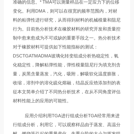
准确的信息。
* TMA可以测量样品在一定应力下的位移
变化。利用DMA，则可以在很宽的频率范围内，对材
料的粘弹性进行研究，从而得到材料的机械模量和阻尼
行为。
目前热分析技术在橡胶材料的研究开发和质量控
制中愈来愈成为不可或缺的重要手段之一。热分析技术
对于橡胶材料可提供如下性能指标的测试：
DSC
TGA
TMA
DMA
玻璃化转变
组成分析
热稳定性，氧
化稳定性，降解
粘弹性能，弹性模量
阻尼行为
填充剂含
量，炭黑含量
蒸发，汽化，吸附，解吸
软化温度
膨胀，
收缩，溶剂中的溶化
硫化
熔融，结晶
反应焓
添加剂的表
征
本文简单介绍了不同热分析技术，在从不同角度评估
材料性能上的应用的可能性。
应用介绍
利用TGA进行组成分析
TGA经常用来进
行组成分析，利用它，可以观察样品由于蒸发、高温分
解、燃烧等引起的重量变化。失重台阶的大小与挥发组