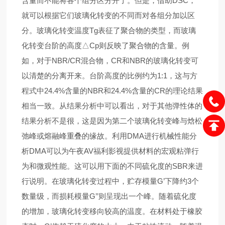
含量而不能将各个组分区分开了。但是，借助DSC，
就可以根据它们玻璃化转变的不同而对各组分加以区
分。玻璃化转变温度Tg表征了聚合物的类型，而玻璃
化转变台阶的高度△Cp则反映了聚合物的含量。例
如，对于NBR/CR混合物，CR和NBR的玻璃化转变可
以清楚的分离开来。台阶高度的比例约为1:1，这与方
程式中24.4%含量的NBR和24.4%含量的CR的理论结果
相当一致。从结果分析中可以看出，对于其他弹性体的
结果分析不是很，这是因为第二个玻璃化转变峰与焓松
弛峰或熔融峰重叠的缘故。
利用DMA进行机械性能分
析
DMA可以为午夜AV福利影视提供材料的宏观粘弹行
为和微观性能。这可以用下面的不同硫化度的SBR来进
行说明。在玻璃化转变过程中，贮存模量G’下降约3个
数量级，而损耗模量G’’则呈现出一个峰。随着硫化度
的增加，玻璃化转变移向较高的温度。在材料处于橡胶