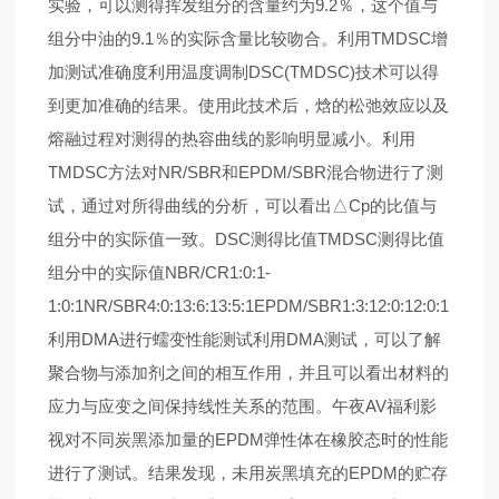
实验，可以测得挥发组分的含量约为9.2％，这个值与
组分中油的9.1％的实际含量比较吻合。
利用TMDSC增
加测试准确度
利用温度调制DSC(TMDSC)技术可以得
到更加准确的结果。使用此技术后，焓的松弛效应以及
熔融过程对测得的热容曲线的影响明显减小。
利用
TMDSC方法对NR/SBR和EPDM/SBR混合物进行了测
试，通过对所得曲线的分析，可以看出△Cp的比值与
组分中的实际值一致。
DSC测得比值
TMDSC测得比值
组分中的实际值
NBR/CR
1:0:1
-
1:0:1
NR/SBR
4:0:1
3:6:1
3:5:1
EPDM/SBR
1:3:1
2:0:1
2:0:1
利用DMA进行蠕变性能测试
利用DMA测试，可以了解
聚合物与添加剂之间的相互作用，并且可以看出材料的
应力与应变之间保持线性关系的范围。
午夜AV福利影
视对不同炭黑添加量的EPDM弹性体在橡胶态时的性能
进行了测试。结果发现，未用炭黑填充的EPDM的贮存