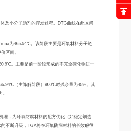
氧单体及小分子助剂的挥发过程。DTG曲线在此区间
max为465.94℃。该阶段主要是环氧材料分子链
评价区间。
620.8℃。主要是前一阶段形成的不完全碳化物进一
5.94℃（主降解阶段）800℃时残余量为45%。其
力。
应机理，为环氧防腐材料的配方优化（如稳定剂选
的不断升级，TGA将在环氧防腐材料的长效服役