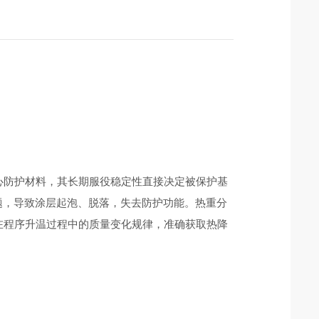
介电常数测试仪
介电常数测试仪DZ5001
心防护材料，其长期服役稳定性直接决定被保护基
题，导致涂层起泡、脱落，失去防护功能。热重分
在程序升温过程中的质量变化规律，准确获取热降