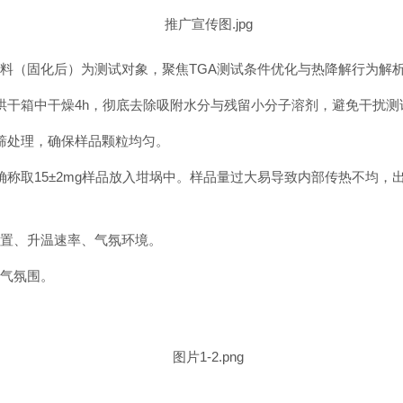
料（固化后）为测试对象，聚焦TGA测试条件优化与热降解行为解
℃烘干箱中干燥4h，彻底去除吸附水分与残留小分子溶剂，避免干扰测
筛处理，确保样品颗粒均匀。
确称取15±2mg样品放入坩埚中。样品量过大易导致内部传热不均
设置、升温速率、气氛环境。
氮气氛围。