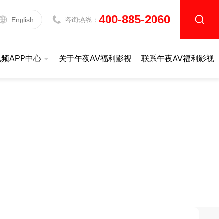
400-885-2060
English
咨询热线：
频APP中心
关于午夜AV福利影视
联系午夜AV福利影视
导热系数测定仪
升级款|DZDR-AS系列
基础款|DZDR-S系列