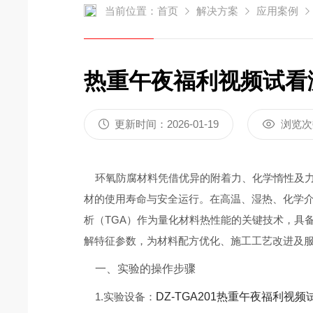
当前位置：
首页
解决方案
应用案例
基础款|DSC100A
炭黑含量测定仪
差热午夜
热重午夜福利视频试看
炭黑含量测定仪DZ3500S
差热午夜福利
炭黑含量测定仪DZ3500A
差热午夜福利
更新时间：2026-01-19
浏览次
环氧防腐材料凭借优异的附着力、化学惰性及力
材的使用寿命与安全运行。在高温、湿热、化学
析（TGA）作为量化材料热性能的关键技术，具
解特征参数，为材料配方优化、施工工艺改进及
一、实验的操作步骤
1.实验设备：
DZ-TGA201热重午夜福利视频