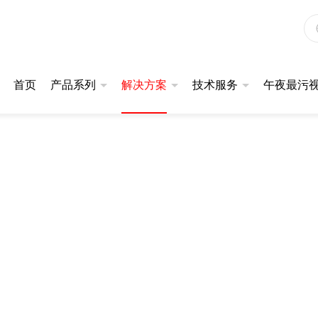
APP
首页
产品系列
解决方案
技术服务
午夜最污视
福利视频试看
同步热午夜福利视频试看
应用案例
定制服务
公司午夜最污视频APP
201系列
升级款|STA401系列
产品视频
售后服务
技术文章
101系列
基础款|STA200系列
基础款|STA300系列