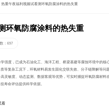
热重午夜福利视频试看测环氧防腐涂料的热失重
福利视频试看
炭黑分散度检测仪
测环氧防腐涂料的热失重
视频试看DZ3320A
炭黑分散度检测仪DZ3600
视频试看DZ3320C
炭黑分散度检测仪DZ3900
数：697
学强度，已成为石油化工、海洋工程、桥梁基建等腐蚀环境中的核
介质等复杂工况下，环氧材料易发生固化交联失效、分子链降解等问
备高灵敏度、动态监测、数据客观等优势，可实时捕捉环氧防腐材料
服役寿命评估提供科学依据。
试看