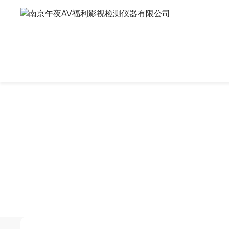
午夜AV福利影视,午夜福利视频试看,男女午夜视频,午夜最污视频
SOLUTIONS
解决方案
男女午夜视频
热重午夜
升级款|DSC400系列
升级款|TGA
常规款|DSC300系列
基础款|TGA
高温款|DSC101系列