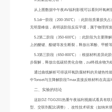
从上图数据中午夜AV福利影视可以看到环氧树
5.1di一阶段（200-350℃）：此阶段质量
无明显峰值，表明该阶段反应平缓，属于物理挥
5.2第二阶段（350-600℃）：此阶段为主要降
上的醚键、酯键等发生断裂，释放出苯酚、甲醛
5.3第三阶段（650-800℃）：根据材料差异
步裂解，释放出低碳烃类化合物，zui终残余物为稳
通过曲线解析可得该环氧防腐材料的关键热性能参数：初
中Tonset与主降解阶段Tmax直接反映材料
二、实验的结论
这款DZ-TGG201热重午夜福利视频试看具
型、交联剂配比调整）、改性技术研发（如纳米填