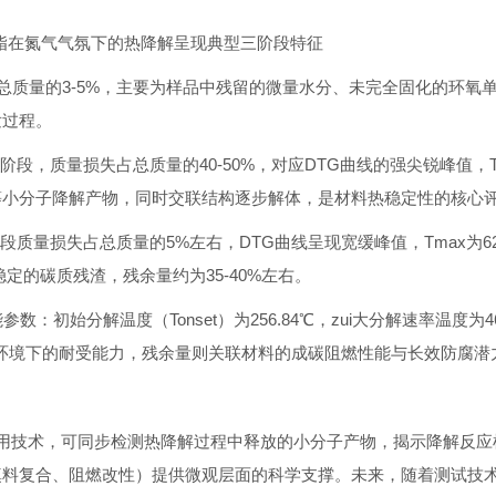
脂在氮气气氛下的热降解呈现典型三阶段特征
损失占总质量的3-5%，主要为样品中残留的微量水分、未完全固化的环
发过程。
解阶段，质量损失占总质量的40-50%，对应DTG曲线的强尖锐峰值，T
等小分子降解产物，同时交联结构逐步解体，是材料热稳定性的核心
此阶段质量损失占总质量的5%左右，DTG曲线呈现宽缓峰值，Tmax为
定的碳质残渣，残余量约为35-40%左右。
始分解温度（Tonset）为256.84℃，zui大分解速率温度为46
在高温环境下的耐受能力，残余量则关联材料的成碳阻燃性能与长效防腐潜
有联用技术，可同步检测热降解过程中释放的小分子产物，揭示降解反
料复合、阻燃改性）提供微观层面的科学支撑。未来，随着测试技术